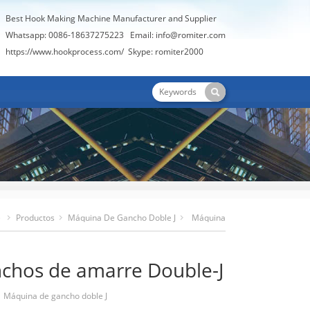
Best Hook Making Machine Manufacturer and Supplier
Whatsapp: 0086-18637275223
Email:
info@romiter.com
https://www.hookprocess.com/
Skype: romiter2000
e
Productos
Máquina De Gancho Doble J
Máquina
Automática Para Fabricar Ganchos De Amarre Double-J
nchos de amarre Double-J
：
Máquina de gancho doble J