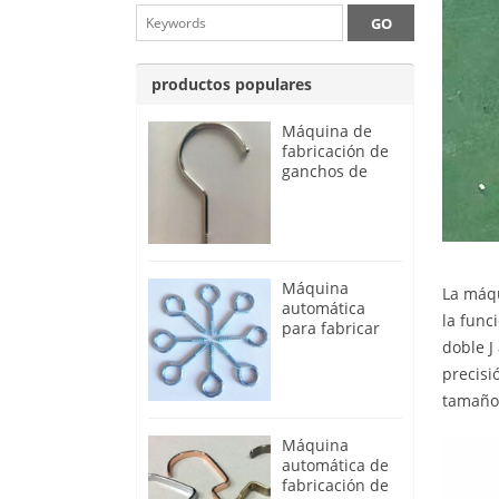
productos populares
Máquina de
fabricación de
ganchos de
alambre para
perchas
automáticas
Máquina
La máqu
automática
la func
para fabricar
doble J
ganchos de ojo
de tornillo
precisi
tamaños
Máquina
automática de
fabricación de