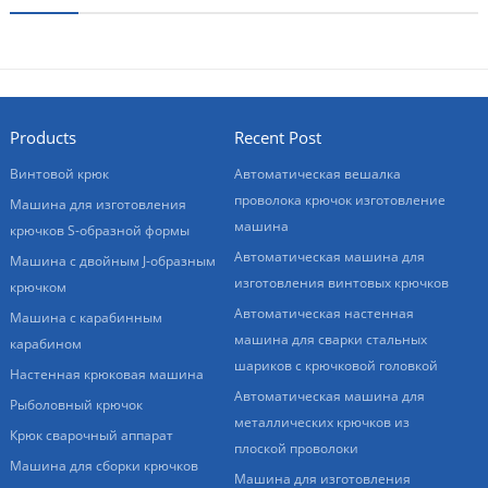
Products
Recent Post
Винтовой крюк
Автоматическая вешалка
проволока крючок изготовление
Машина для изготовления
машина
крючков S-образной формы
Автоматическая машина для
Машина с двойным J-образным
изготовления винтовых крючков
крючком
Автоматическая настенная
Машина с карабинным
машина для сварки стальных
карабином
шариков с крючковой головкой
Настенная крюковая машина
Автоматическая машина для
Рыболовный крючок
металлических крючков из
Крюк сварочный аппарат
плоской проволоки
Машина для сборки крючков
Машина для изготовления