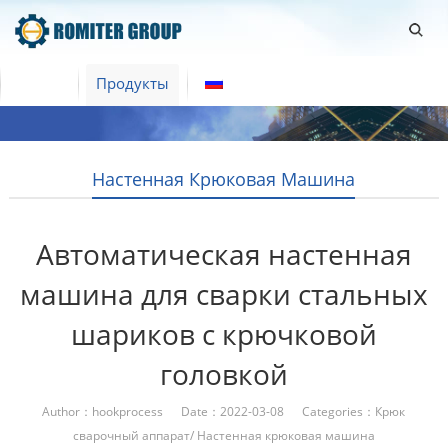
Home
Продукты
Русский
Настенная Крюковая Машина
Автоматическая настенная
машина для сварки стальных
шариков с крючковой
головкой
Author：hookprocess Date：2022-03-08 Categories：
Крюк
сварочный аппарат
/
Настенная крюковая машина